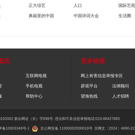
然
正大综艺
人口
国际艺
眼
典籍里的中国
中国诗词大会
生活圈
概况
更多链接
互联网电视
网上有害信息举报专区
音
手机电视
辟谣平台
法律顾问
媒
帮助中心
望海热线
人才招聘
02002 新出网证（京）字098号
违法和不良信息举报电话:010-88427865
P备10003349号-1
京公网安备 11000002000018号
京网文〔2024〕4690-2