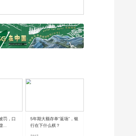
信研究院研究员范娟
娟，共议红色保险文
00:05:02
化如何赋能行业发展
专访武汉大学教授、
博士生导师颜鹏飞，
谈红色金融如何在现
00:03:58
代保险中焕发新活力
专访中国金融思想政
治工作研究会 副会
长、秘书长濮旭，探
00:04:23
讨如何传承红色基
专访对外经济贸易大
因，赋能现代金融
学党委常委、副校长
黄薇，探讨大学如何
00:05:09
培育新时代金融人才
十三届全国政协委
员、原中国保监会党
委副书记周延礼谈保
00:05:57
险文化的传承与发展
中国人民大学高瓴人
被罚，口
5年期大额存单“返场”，银
工智能学院教授魏哲
..
行在下什么棋？
巍谈人工智能企业如
00:02:56
何深化投融对接，借