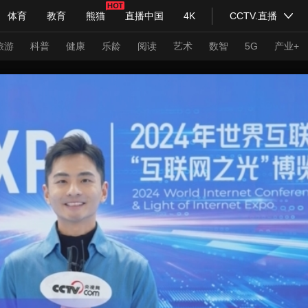
体育
教育
熊猫
直播中国
4K
CCTV.直播
式妙语
主持人
下载央视影音
热解读
天天学习
旅游
科普
健康
乐龄
阅读
艺术
数智
5G
产业+
纪录片网
国家大剧院
大型活动
科技
法治
文娱
人物
公益
图片
习式妙语
央视快评
央视网评
光华锐评
锋面
频道
VR/AR
4K专区
全景新闻
请入列
人生第一次
人生第二次
年冬奥会
CBA
NBA
中超
国足
国际足球
网球
综
体育江湖
文化体育
冰雪道路
足球道路