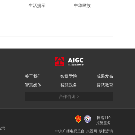
火石创造董事长金
苑
生活提示
中华民族
霞：用数据加智能赋
能产业更高质量发展
00:02:33
低空经济崛起，未来
空间将被如何重塑？
00:07:31
跟随《财经新观察》
记者脚步，探访2024
服贸会“一带一路”中医
00:05:13
药发展论坛
对话同仁堂集团副总
关于我们
智媒学院
成果发布
经理顾海鸥 探讨传统
智慧媒体
智慧政务
智慧教育
医学国际化新路径
00:08:17
合作咨询 >
中国再保持续推进巨
灾科技创新发展 助力
灾害治理体系能力建
00:01:28
设
网络110
中国服务贸易协会副
报警服务
会长兼秘书长仲泽
22号
中央广播电视总台 央视网 版权所有
宇：助力“一带一路”沿