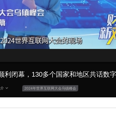
央博
非遗
文化
旅游
科普
健康
乐龄
阅读
云起
超级工厂
智敬中国
全民健康
颜选攻略
海洋
热播榜
总台企业白名单
会顺利闭幕，130多个国家和地区共话数
简介
2024年世界互联网大会乌镇峰会