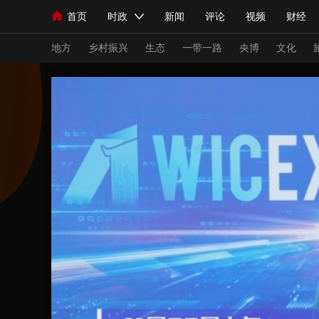
首页
时政
新闻
评论
视频
财经
人民领袖习近平
直播
海外频道
片库
iPanda
栏目大全
联播+
English
中国领导人
节目单
Монгол
听音
央视快评
微视频
习
地方
乡村振兴
生态
一带一路
央博
文化
总台春晚
网络春晚
共产党员网
秧纪录
新闻
国内
国际
评论
经济
军事
人民领袖习近平
联播+
热解读
天天学习
视频
小央视频
小央直播
直播中国
熊猫
现场
前线
比划
快看
蓝海中国
新兵
体育
直播
竞猜
2026年世界杯
2026
VIP会员
CCTV奥林匹克频道
生活体育大会