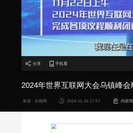
财经
教育
乡村振兴
生态环境
一带一路
大国智造
大国展会
大国保险
云顶对话
CCTV.节目官网
直播
节目单
栏目
片库
分享
手机看
2024年世界互联网大会乌镇峰
来源 : 央视网
2024-11-26 17:57
内容