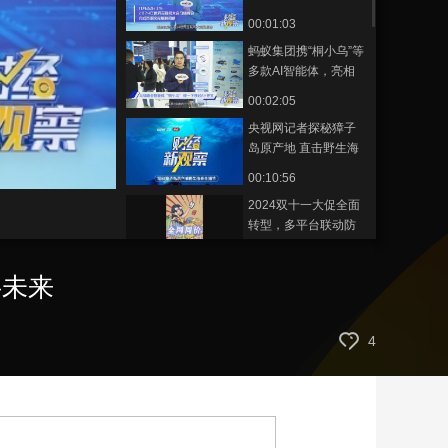
幕，130多个国家和地
00:01:03
艺术
汽车
数智
5G
产业+
区共话数字未来
蚂蚁集团携“桐小乌”等
时尚
天气
才艺
网展
央央好物
多款AI智能体，亮相
世界互联网大会乌镇
00:02:05
峰会。
央视网记者探秘獐子
岛原产地 直击野生海
参冬捕节盛况
00:10:56
2024双十一大促全面
转型，多平台联动防
范市场“内卷式”竞争
00:02:44
字未来
2024双十一购物节观
察：情绪消费和兴趣
消费逐渐成为年轻消
00:01:48
4
费群体的重要驱动力
专访十三届全国政协
委员、原中国保监会
党委副书记周延礼，
00:05:57
谈保险文化的传承与
专访中央财经大学政
发展