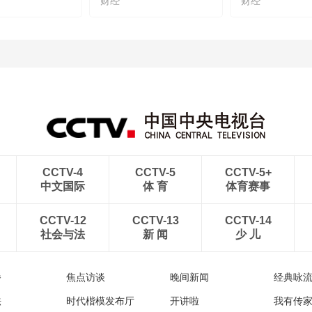
财经
财经
CCTV-4
CCTV-5
CCTV-5+
中文国际
体 育
体育赛事
CCTV-12
CCTV-13
CCTV-14
社会与法
新 闻
少 儿
播
焦点访谈
晚间新闻
经典咏
法
时代楷模发布厅
开讲啦
我有传