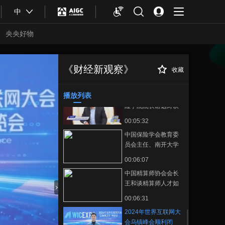
00:03:26
产业全链条的发展与
中
传播普及金融消保理
创新
念 首届“紫荆杯”全国
央央好物
高校金融消费者权益
00:02:32
保护主题辩论赛圆满
中国人民财产保险股
落幕
份有限公司总精算师
《财经新观察》
收藏
2024年世界互联网
正在播放
张琅谈保险业在民生
00:03:20
大会乌镇峰会顺利闭幕，130多
保障中的重要作用
个国家和地区共话数字未来
播放列表
对外经济贸易大学保
险学院院长谢远涛谈
保险人才培养的趋势
00:05:32
中国保险学会教育委
员会主任、南开大学
农业保险研究中心主
00:06:07
任江生忠教授：保险
中国精算师协会会长
产业如何为乡村振兴
王和谈精算师人才如
注入新活力
何面对行业变革与挑
合体育
亚冬会
00:06:31
战
2024年世界互联网大
会乌镇峰会顺利闭