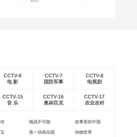
财经
2024金融街论坛年
金融之力提升新型工
会“购物季”来啦！面向
业化质效
广大市民发放消费福
00:01:32
利
国民养老股份有限公
司董事长叶海生谈构
建多层次养老保障体
00:02:17
系的机遇和挑战
聚焦2024金融街论坛
年会首次配套“购物季”
“限时步行街”搭配新消
00:04:04
费提振西城区消费势
中国社会科学院大学
能
CCTV-6
CCTV-7
CCTV-8
郑秉文教授谈如何实
电 影
国防军事
电视剧
现养老金融产品与市
00:04:11
场实现双赢
浙江省老字号企业协
CCTV-15
CCTV-16
CCTV-17
会秘书长项瑜谈银联
音 乐
奥林匹克
农业农村
数字创新如何赋能浙
00:05:30
江老字号
《黑神话：悟空》首
流传
挑战不可能
故事里的中国
秀数贸会，记者探访
国产游戏有多火！
家宝
第一动画乐园
动物世界
00:01:36