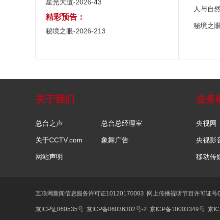
星光大道-2026-43
人与自
精彩预告：
秘境之
秘境之眼-2026-213
关于我们
业务
总台之声
总台总经理室
央视网
关于CCTV.com
象舞广告
央视影
网站声明
移动传
互联网新闻信息服务许可证10120170003
网上传播视听节目许可证号01
京ICP证060535号
京ICP备06036302号-2
京ICP备10003349号
京IC