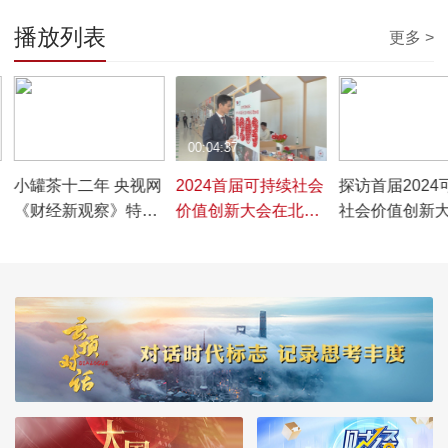
播放列表
更多 >
00:05:09
00:04:37
00:03:00
小罐茶十二年 央视网
2024首届可持续社会
探访首届2024
资
《财经新观察》特别
价值创新大会在北京
社会价值创新
专访
圆满落幕
二氧化碳变废