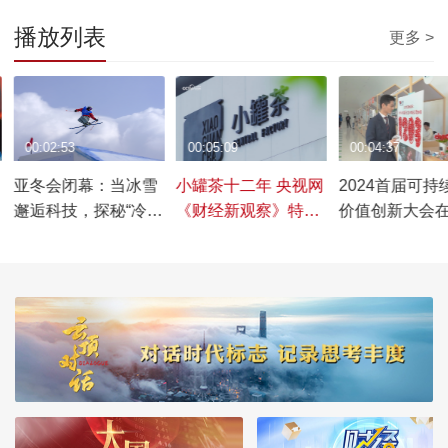
播放列表
更多 >
00:02:53
00:05:09
00:04:37
亚冬会闭幕：当冰雪
小罐茶十二年 央视网
2024首届可持
邂逅科技，探秘“冷资
《财经新观察》特别
价值创新大会
源”如何变身“热产业”
专访
圆满落幕