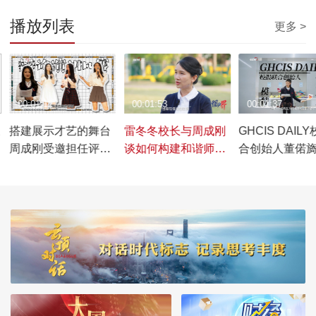
播放列表
更多 >
00:01:12
00:01:53
00:01:37
里
搭建展示才艺的舞台
雷冬冬校长与周成刚
GHCIS DAIL
周成刚受邀担任评委
谈如何构建和谐师生
合创始人董偌
选拔主持人
关系
周成刚参与选
会