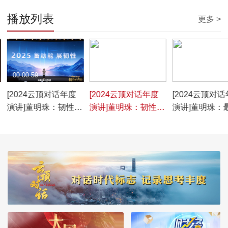
播放列表
更多 >
00:00:59
00:01:41
00:01:08
[2024云顶对话年度
[2024云顶对话年度
[2024云顶对
演讲]董明珠：韧性是
演讲]董明珠：韧性在
演讲]董明珠：
坚守责任 为社会做出
于情怀 让世界爱上中
韧性是挑战自己
贡献
国造
自主