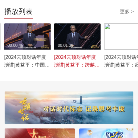
播放列表
更多 >
00:00:46
00:01:39
00:01:36
[2024云顶对话年度
[2024云顶对话年度
[2024云顶对
演讲]黄益平：中国经
演讲]黄益平：跨越中
演讲]黄益平：
济的韧性，来自辛勤
等收入陷阱的关键在
临短期的周期
劳动与创新
于创新
战，不一定是