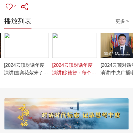
4
播放列表
更多 >
00:01:31
00:00:49
00:02:16
[2024云顶对话年度
[2024云顶对话年度
[2024云顶对
演讲]嘉宾花絮来了！
演讲]徐德智：每个人
演讲]中央广播
2024云顶对话年度演
都是超级英雄 韧性就
台驻联合国记
讲圆满落幕！
是他们的超能力
智：一个人就
队伍