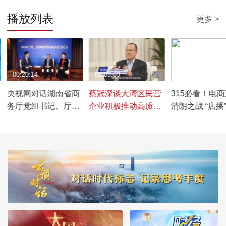
播放列表
更多 >
00:20:14
00:09:03
00:04:19
央视网对话湖南省商
蔡冠深谈大湾区民营
315必看！电
务厅党组书记、厅长
企业积极推动高质量
清朗之战 “店播
沈裕谋及湖南省商务
发展
成为新趋势
厅党组成员、副厅长
郭宁