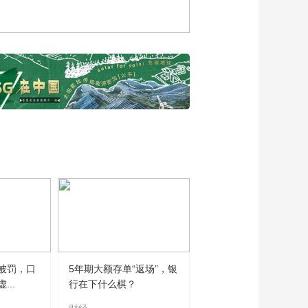
《财经新观察》特别
专访
00:05:09
2024首届可持续社会
价值创新大会在北京
圆满落幕
00:04:37
探访首届2024可持续
社会价值创新大会把
二氧化碳变废为宝
00:03:00
首都医科大学附属北
京儿童医院党委书记
张国君谈儿童药可持
00:03:29
续发展创新前景
中国企业改革与发展
研究会会长彭华岗谈
央国企践行可持续发
00:05:10
展，向全球ESG发展
从“互联网+”到“AI+”，
传递中国方案和中国
被罚，口
5年期大额存单“返场”，银
千行百业共话人工智
智慧
..
行在下什么棋？
能新发展
00:03:22