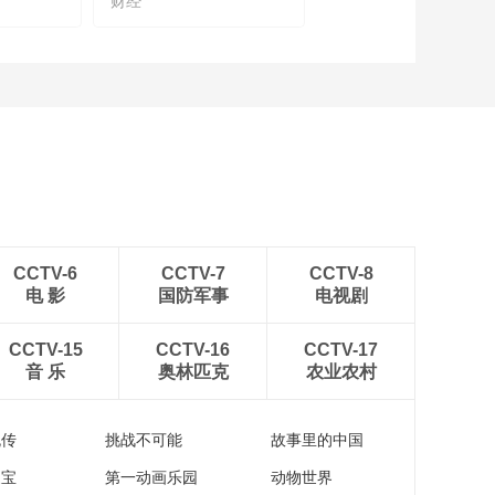
财经
2024链博会首次新增
先进制造链展区，推
动大中小企业聚链成
00:02:19
群、优势互补
对话中国中车和华大
集团，展现全球轨道
交通产业和生命科学
00:03:26
产业全链条的发展与
传播普及金融消保理
创新
念 首届“紫荆杯”全国
高校金融消费者权益
00:02:32
保护主题辩论赛圆满
中国人民财产保险股
落幕
CCTV-6
CCTV-7
CCTV-8
份有限公司总精算师
电 影
国防军事
电视剧
张琅谈保险业在民生
00:03:20
保障中的重要作用
对外经济贸易大学保
CCTV-15
CCTV-16
CCTV-17
险学院院长谢远涛谈
音 乐
奥林匹克
农业农村
保险人才培养的趋势
00:05:32
中国保险学会教育委
流传
挑战不可能
故事里的中国
员会主任、南开大学
农业保险研究中心主
家宝
第一动画乐园
动物世界
00:06:07
任江生忠教授：保险