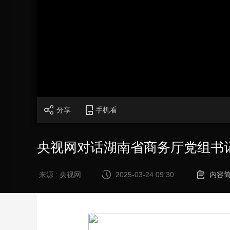
财经
教育
乡村振兴
生态环境
一带一路
大国智造
大国展会
大国保险
云顶对话
CCTV.节目官网
直播
节目单
栏目
片库
分享
手机看
央视网对话湖南省商务厅党组书
来源 : 央视网
2025-03-24 09:30
内容