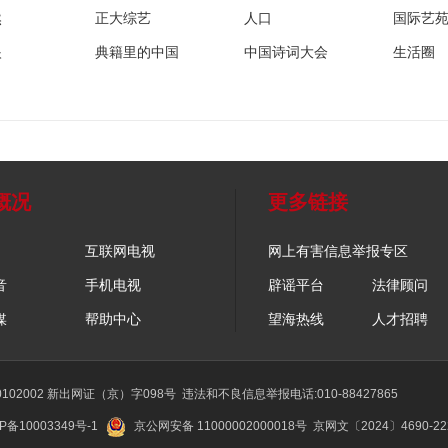
然
正大综艺
人口
国际艺
眼
典籍里的中国
中国诗词大会
生活圈
概况
更多链接
互联网电视
网上有害信息举报专区
音
手机电视
辟谣平台
法律顾问
媒
帮助中心
望海热线
人才招聘
02002 新出网证（京）字098号
违法和不良信息举报电话:010-88427865
P备10003349号-1
京公网安备 11000002000018号
京网文〔2024〕4690-2