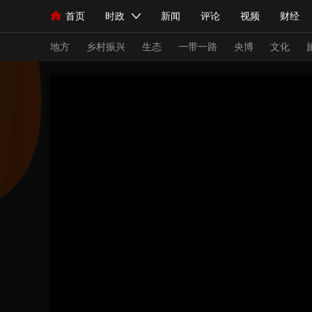
首页
时政
新闻
评论
视频
财经
人民领袖习近平
直播
海外频道
片库
iPanda
栏目大全
联播+
English
中国领导人
节目单
Монгол
听音
央视快评
微视频
习
地方
乡村振兴
生态
一带一路
央博
文化
总台春晚
网络春晚
共产党员网
秧纪录
新闻
国内
国际
评论
经济
军事
人民领袖习近平
联播+
热解读
天天学习
视频
小央视频
小央直播
直播中国
熊猫
现场
前线
比划
快看
蓝海中国
新兵
体育
直播
竞猜
2026年世界杯
2026
VIP会员
CCTV奥林匹克频道
生活体育大会