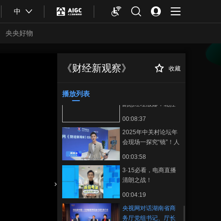
00:06:49
何重构全球产业供应
中
中金公司研究部ESG
链？
首席分析师刘均伟：
央央好物
绿色金融如何突破助
00:05:44
力双碳目标实现
蚂蚁数科首席技术
官、蚂蚁集团副总裁
《财经新观察》
收藏
央视网对话湖南省
正在播放
王维：探寻企业级智
00:07:05
商务厅党组书记、厅长沈裕谋
能体的商业化路径
及湖南省商务厅党组成员、副
播放列表
北控集团党委常委、
厅长郭宁
副总经理殷娜：北控
集团以智慧城市方案
00:08:37
让城市生活更美好
2025年中关村论坛年
会现场一探究“镜”！人
形机器人“组团”出道
00:03:58
科技办会含“AI”量十足
3·15必看，电商直播
清朗之战！
合体育
亚冬会
00:04:19
央视网对话湖南省商
务厅党组书记、厅长