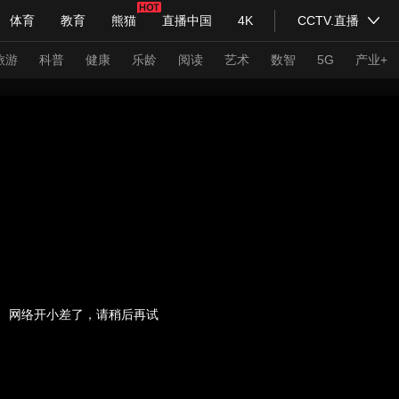
体育
教育
熊猫
直播中国
4K
CCTV.直播
式妙语
主持人
下载央视影音
热解读
天天学习
旅游
科普
健康
乐龄
阅读
艺术
数智
5G
产业+
纪录片网
国家大剧院
大型活动
科技
法治
文娱
人物
公益
图片
习式妙语
央视快评
央视网评
光华锐评
锋面
频道
VR/AR
4K专区
全景新闻
请入列
人生第一次
人生第二次
网络开小差了，请稍后再试
年冬奥会
CBA
NBA
中超
国足
国际足球
网球
综
体育江湖
文化体育
冰雪道路
足球道路