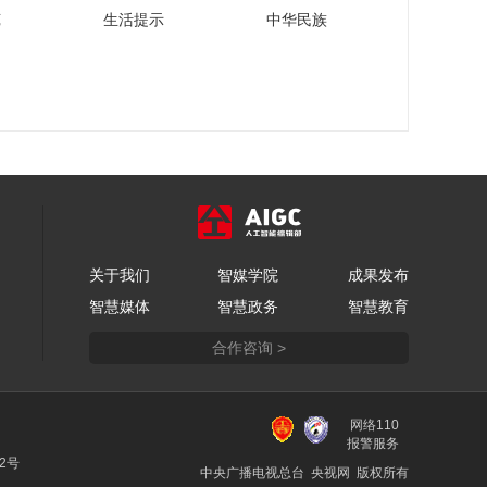
中国精算师协会会长
苑
生活提示
中华民族
产业如何为乡村振兴
王和谈精算师人才如
注入新活力
何面对行业变革与挑
00:06:31
战
2024年世界互联网大
会乌镇峰会顺利闭
幕，130多个国家和地
00:01:03
区共话数字未来
蚂蚁集团携“桐小乌”等
多款AI智能体，亮相
世界互联网大会乌镇
00:02:05
峰会。
央视网记者探秘獐子
关于我们
智媒学院
成果发布
岛原产地 直击野生海
智慧媒体
智慧政务
智慧教育
参冬捕节盛况
00:10:56
合作咨询 >
2024双十一大促全面
转型，多平台联动防
范市场“内卷式”竞争
00:02:44
网络110
2024双十一购物节观
报警服务
察：情绪消费和兴趣
22号
中央广播电视总台 央视网 版权所有
消费逐渐成为年轻消