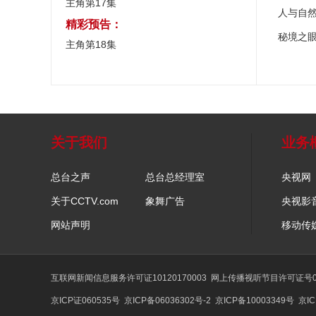
主角第17集
人与自
精彩预告：
秘境之
主角第18集
关于我们
业务
总台之声
总台总经理室
央视网
关于CCTV.com
象舞广告
央视影
网站声明
移动传
互联网新闻信息服务许可证10120170003
网上传播视听节目许可证号01
京ICP证060535号
京ICP备06036302号-2
京ICP备10003349号
京IC