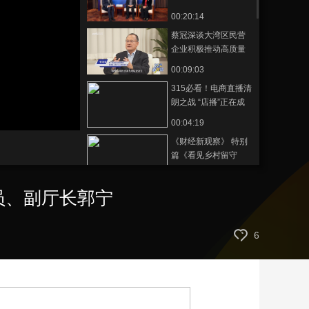
沈裕谋及湖南省商务
00:20:14
艺术
汽车
数智
5G
产业+
厅党组成员、副厅长
蔡冠深谈大湾区民营
郭宁
时尚
天气
才艺
网展
央央好物
企业积极推动高质量
发展
00:09:03
315必看！电商直播清
朗之战 “店播”正在成
为新趋势
00:04:19
《财经新观察》 特别
篇《看见乡村留守
的“她力量”》
00:04:53
员、副厅长郭宁
世界第一 《哪吒之魔
童闹海》登顶全球动
画电影票房榜首
00:04:28
6
亚冬会闭幕：当冰雪
邂逅科技，探秘“冷资
源”如何变身“热产业”
00:02:53
小罐茶十二年 央视网