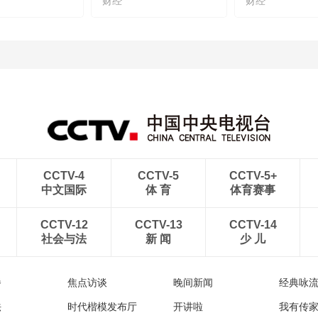
财经
财经
CCTV-4
CCTV-5
CCTV-5+
中文国际
体 育
体育赛事
CCTV-12
CCTV-13
CCTV-14
社会与法
新 闻
少 儿
播
焦点访谈
晚间新闻
经典咏
法
时代楷模发布厅
开讲啦
我有传