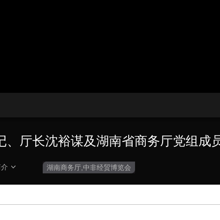
央博
非遗
文化
旅游
科普
健康
乐龄
阅读
云起
超级工厂
智敬中国
全民健康
颜选攻略
海洋
热播榜
总台企业白名单
记、厅长沈裕谋及湖南省商务厅党组成
简介
湖南商务厅,中非经贸博览会