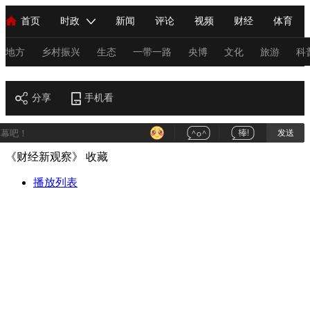
首页
时政
新闻
评论
视频
财经
体育
人民领袖习近平
直播
海外频道
片库
iPanda
栏目大全
联播+
English
中国领导人
节目单
Монгол
听音
央视快评
微视频
习式妙语
主持人
地方
乡村振兴
生态
一带一路
央博
文化
旅游
科
财经
总台春晚
分享
手机看
网络春晚
共产党员网
秧纪录
纪录片网
发送
《财经新观察》
收藏
新闻
国内
国际
评论
经济
军事
科技
法
人民领袖习近平
播放列表
联播+
热解读
天天学习
习式妙语
视频
小央视频
小央直播
直播中国
熊猫频道
V
现场
前线
比划
快看
蓝海中国
新兵请入列
体育
直播
竞猜
2026年世界杯
2026年冬奥会
C
VIP会员
CCTV奥林匹克频道
生活体育大会
体育江湖