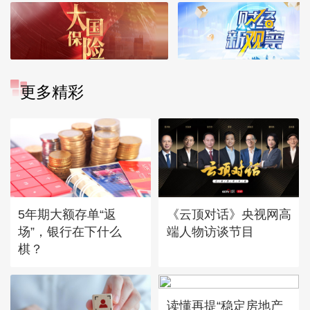
更多精彩
5年期大额存单“返
《云顶对话》央视网高
场”，银行在下什么
端人物访谈节目
棋？
读懂再提“稳定房地产