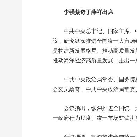
财经
教育
乡村振兴
生态环境
一带一路
李强蔡奇丁薛祥出席
大国智造
大国展会
大国保险
云顶对话
中共中央总书记、国家主席、中央
议，研究纵深推进全国统一大市场
是构建新发展格局、推动高质量发
推动海洋经济高质量发展，走出一
CCTV.节目官网
直播
节目单
栏目
片库
中共中央政治局常委、国务院总
会委员蔡奇，中共中央政治局常委
会议指出，纵深推进全国统一大市
一政府行为尺度、统一市场监管执