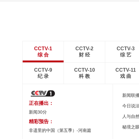
CCTV-1
CCTV-2
CCTV-3
综 合
财 经
综 艺
CCTV-9
CCTV-10
CCTV-11
纪 录
科 教
戏 曲
新闻联
正在播出：
今日说
新闻30分
人与自
精彩预告：
秘境之
非遗里的中国（第五季）-河南篇