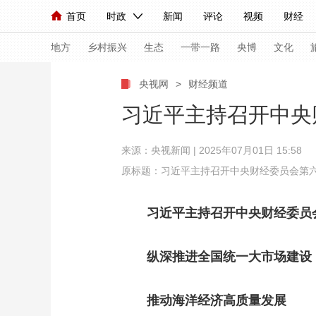
首页
时政
新闻
评论
视频
财经
人民领袖习近平
直播
海外频道
片库
iPanda
栏目大全
联播+
English
中国领导人
节目单
Монгол
听音
央视快评
微视频
习
地方
乡村振兴
生态
一带一路
央博
文化
央视网
>
财经频道
总台春晚
网络春晚
共产党员网
秧纪录
习近平主持召开中央
来源：央视新闻 | 2025年07月01日 15:58
新闻
国内
国际
评论
经济
军事
原标题：习近平主持召开中央财经委员会第
人民领袖习近平
联播+
热解读
天天学习
习近平主持召开中央财经委员
视频
小央视频
小央直播
直播中国
熊猫
现场
前线
比划
快看
蓝海中国
新兵
纵深推进全国统一大市场建设
体育
直播
竞猜
2026年世界杯
2026
推动海洋经济高质量发展
VIP会员
CCTV奥林匹克频道
生活体育大会