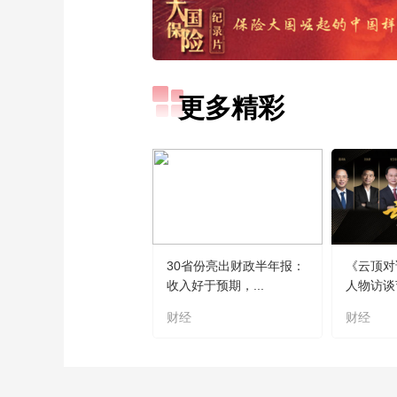
更多精彩
30省份亮出财政半年报：
《云顶对
收入好于预期，...
人物访谈
财经
财经