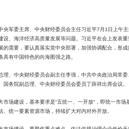
央博
非遗
文化
旅游
科普
健康
乐龄
阅读
云起
超级工厂
智敬中国
全民健康
颜选攻略
海洋
军委主席、中央财经委员会主任习近平7月1日上午主
建设、海洋经济高质量发展等问题。习近平在会上发表重
展的需要，要认真落实党中央部署，加强协调配合，形成
条具有中国特色的向海图强之路。
热播榜
总台企业白名单
理、中央财经委员会副主任李强，中共中央政治局常委
、国务院副总理、中央财经委员会委员丁薛祥出席会议。
场建设，基本要求是“五统一、一开放”，即统一市场
法、统一要素资源市场，持续扩大对内对外开放。