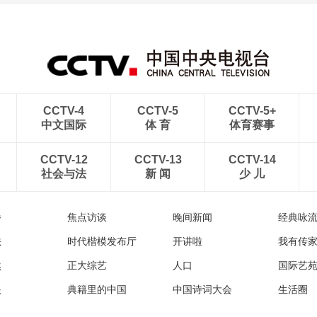
CCTV-4
CCTV-5
CCTV-5+
中文国际
体 育
体育赛事
CCTV-12
CCTV-13
CCTV-14
社会与法
新 闻
少 儿
播
焦点访谈
晚间新闻
经典咏
法
时代楷模发布厅
开讲啦
我有传
然
正大综艺
人口
国际艺
眼
典籍里的中国
中国诗词大会
生活圈