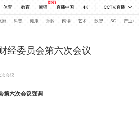
体育
教育
熊猫
直播中国
4K
CCTV.直播
式妙语
主持人
下载央视影音
热解读
天天学习
旅游
科普
健康
乐龄
阅读
艺术
数智
5G
产业+
纪录片网
国家大剧院
大型活动
财经委员会第六次会议
科技
法治
文娱
人物
公益
图片
六次会议
习式妙语
央视快评
央视网评
光华锐评
锋面
会第六次会议强调
频道
VR/AR
4K专区
全景新闻
请入列
人生第一次
人生第二次
年冬奥会
CBA
NBA
中超
国足
国际足球
网球
综
体育江湖
文化体育
冰雪道路
足球道路