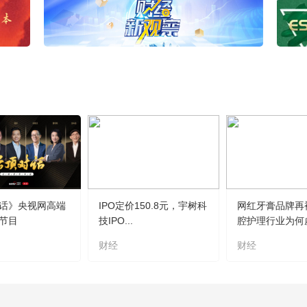
话》央视网高端
IPO定价150.8元，宇树科
网红牙膏品牌再
节目
技IPO...
腔护理行业为何虚.
财经
财经