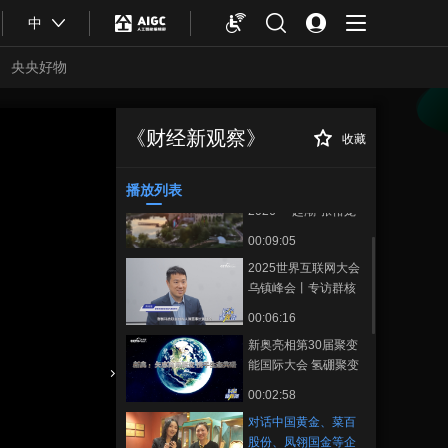
中
央央好物
从聚光灯到500个家
庭，未来不远机器人
《财经新观察》
收藏
对话中国黄金、菜
正在播放
是智能伙伴更是家人
00:07:33
百股份、凤翎国金等企业代表
共话黄金市场发展新趋势
播放列表
《财经新观察》走进
2026“一起潮”张裕宠
粉节
00:09:05
2025世界互联网大会
乌镇峰会丨专访群核
科技联合创始人兼董
00:06:16
事长黄晓煌
新奥亮相第30届聚变
能国际大会 氢硼聚变
技术引国际瞩目
合体育
亚冬会
00:02:58
对话中国黄金、菜百
股份、凤翎国金等企