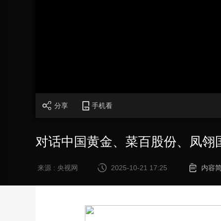
财经
教育
乡村振兴
生态环境
一带一路
大国智造
大国展会
大国保险
云顶对话
加
载
/
完
成
:
CCTV.节目官网
直播
节目单
栏目
片库
0%
分享
手机看
对话中国黄金、菜百股份、凤翎
来源 : 央视网
2025-10-21 17:25
内容