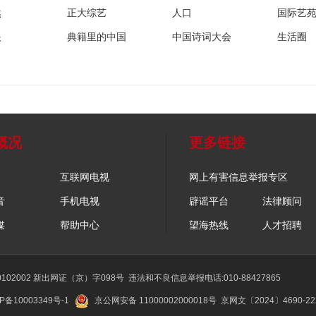
然
正大综艺
人口
国际艺
眼
典籍里的中国
中国诗词大会
生活圈
概况
更多链接
互联网电视
网上有害信息举报专区
音
手机电视
辟谣平台
法律顾问
媒
帮助中心
望海热线
人才招聘
02002 新出网证（京）字098号
违法和不良信息举报电话:010-88427865
P备10003349号-1
京公网安备 11000002000018号
京网文〔2024〕4690-2