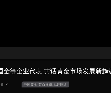
播
放
央博
非遗
文化
旅游
科普
健康
乐龄
阅读
器。
云起
超级工厂
智敬中国
全民健康
颜选攻略
海洋
播
画
设
放
质
置
热播榜
总台企业白名单
速
度
国金等企业代表 共话黄金市场发展新趋
简介
中国黄金,菜百股份,凤翎国金