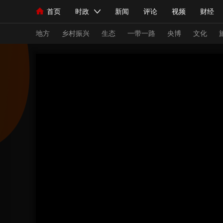
首页
时政
新闻
评论
视频
财经
人民领袖习近平
直播
海外频道
片库
iPanda
栏目大全
联播+
English
中国领导人
节目单
Монгол
听音
央视快评
微视频
习
地方
乡村振兴
生态
一带一路
央博
文化
总台春晚
网络春晚
共产党员网
秧纪录
新闻
国内
国际
评论
经济
军事
人民领袖习近平
联播+
热解读
天天学习
视频
小央视频
小央直播
直播中国
熊猫
现场
前线
比划
快看
蓝海中国
新兵
体育
直播
竞猜
2026年世界杯
2026
VIP会员
CCTV奥林匹克频道
生活体育大会