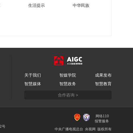
中非经贸博览会“味道
苑
生活提示
中华民族
湖南”美食市集，共赴
一场跨越山海的味觉
00:08:01
盛宴
2025湖南内外贸一体
化融合发展博览会：
湖南经贸新篇章为全
00:02:58
球复苏贡献“中国方案”
泰山体育集团董事会
主席卞志良谈泰山体
育智造新未来以及奥
00:05:52
运品质全民共享的经
探馆江西、广西特色
营理念
关于我们
智媒学院
成果发布
好物，“全球好物在哪
智慧媒体
智慧政务
智慧教育
里？厅长带您逛消博”
00:11:47
合作咨询 >
中国连锁经营协会会
长彭建真：在全新市
场环境下，如何助力
00:03:48
外贸企业发展
网络110
探路者集团总裁何华
报警服务
杰：当冲锋衣遇上半
22号
中央广播电视总台 央视网 版权所有
导体，中国智造将如