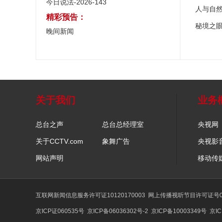
今日说法-2026-143
人与自
精彩预告：
秘境之
晚间新闻
关于我们
业务
总台之声
总台总经理室
央视网
关于CCTV.com
象舞广告
央视影
网站声明
移动传
互联网新闻信息服务许可证10120170003
网上传播视听节目许可证号01
京ICP证060535号
京ICP备06036302号-2
京ICP备10003349号
京IC