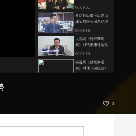
业代表 共话黄金市场
00:09:31
艺术
汽车
数智
5G
产业+
发展新趋势
专访和田市玉出东山
时尚
天气
才艺
网展
央央好物
珠宝有限公司总经理
陈焕辉，谈如何弘扬
00:08:16
玉石文化，促进和田
央视网《财经新观
玉市场的可持续发展
察》对话泰康保险集
团助理总裁兼董事会
静
00:07:59
音
秘书应惟伟
(m)
央视网《财经新观
察》对话《保险法》
起草小组成员，人保
00:05:13
寿险原党委书记、总
势
央视网《财经新观
裁傅安平
察》对话对外经济贸
易大学中国保险历史
00:07:25
3
文化研究中心研究员
央视网《财经新观
范娟娟
察》对话对外经济贸
易大学保险学院院长
00:07:31
谢远涛
央视网《财经新观