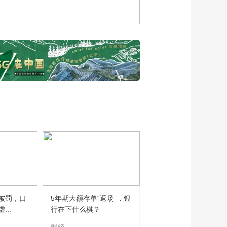
察》对话首都经济贸
易大学金融学院教授
00:07:29
庹国柱
央视网《财经新观
察》对话对外经贸大
学党委书记黄宝印
00:07:59
央视网《财经新观
察》对话北京大学经
济学院原院长孙祁祥
00:06:54
第二届中邮保险·紫荆
杯全国高校金融普及
教育辩论赛总决赛在
00:03:45
清华大学圆满落幕
探访投运六周年的大
兴机场 解锁1.8亿客流
量的“密码”
00:03:41
《财经新观察》东阳
被罚，口
5年期大额存单“返场”，银
光药特别篇
..
行在下什么棋？
00:04:27