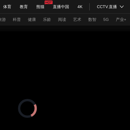
体育
教育
熊猫
直播中国
4K
CCTV.直播
式妙语
主持人
下载央视影音
热解读
天天学习
旅游
科普
健康
乐龄
阅读
艺术
数智
5G
产业+
纪录片网
国家大剧院
大型活动
科技
法治
文娱
人物
公益
图片
习式妙语
央视快评
央视网评
光华锐评
锋面
频道
VR/AR
4K专区
全景新闻
请入列
人生第一次
人生第二次
正
在
年冬奥会
CBA
NBA
中超
国足
国际足球
网球
综
加
载
体育江湖
文化体育
视
冰雪道路
足球道路
频