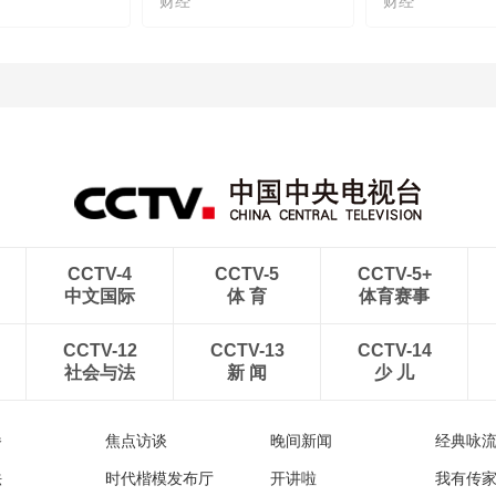
财经
财经
CCTV-4
CCTV-5
CCTV-5+
中文国际
体 育
体育赛事
CCTV-12
CCTV-13
CCTV-14
社会与法
新 闻
少 儿
播
焦点访谈
晚间新闻
经典咏
法
时代楷模发布厅
开讲啦
我有传