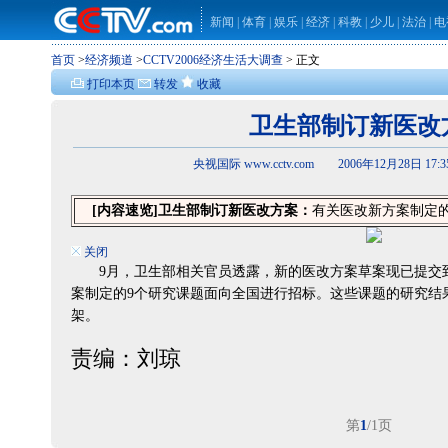
新闻
|
体育
|
娱乐
|
经济
|
科教
|
少儿
|
法治
|
电
首页
>
经济频道
>
CCTV2006经济生活大调查
> 正文
打印本页
转发
收藏
卫生部制订新医改
央视国际 www.cctv.com 2006年12月28日 17:
[内容速览]
卫生部制订新医改方案：
有关医改新方案制定
关闭
9月，卫生部相关官员透露，新的医改方案草案现已提交到国
案制定的9个研究课题面向全国进行招标。这些课题的研究结
架。
责编：刘琼
第
1
/1页