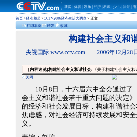
新闻
|
体育
|
娱乐
|
经济
|
科教
|
少儿
|
法治
|
电
首页
>
经济频道
>
CCTV2006经济生活大调查
> 正文
打印本页
转发
收藏
构建社会主义和
央视国际 www.cctv.com 2006年12月28日
[内容速览]
构建社会主义和谐社会:
《关于构建社会主义和
关闭
10月8日，十六届六中全会通过了
会主义和谐社会若干重大问题的决定》
的经济和社会发展目标，构建和谐社会
焦虑感，对社会经济可持续发展和安全
义。