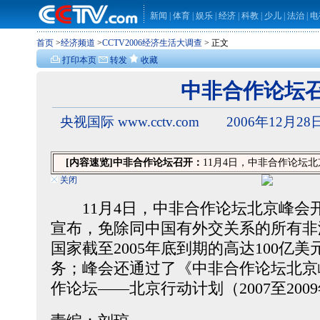
新闻
|
体育
|
娱乐
|
经济
|
科教
|
少儿
|
法治
|
电
首页
>
经济频道
>
CCTV2006经济生活大调查
> 正文
打印本页
转发
收藏
中非合作论坛
央视国际 www.cctv.com 2006年12月28日
[内容速览]
中非合作论坛召开：
11月4日，中非合作论坛
关闭
11月4日，中非合作论坛北京峰会
宣布，免除同中国有外交关系的所有非
国家截至2005年底到期的高达100亿
务；峰会还通过了《中非合作论坛北京
作论坛——北京行动计划（2007至200