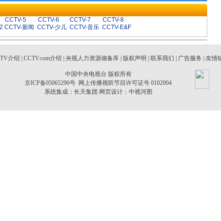
CCTV-5
CCTV-6
CCTV-7
CCTV-8
2
CCTV-新闻
CCTV-少儿
CCTV-音乐
CCTV-E&F
CTV介绍
|
CCTV.com介绍
|
央视人力资源储备库
|
版权声明
|
联系我们
|
广告服务
|
友情
中国中央电视台 版权所有
京ICP备05065290号
网上传播视听节目许可证号 0102004
系统集成：
长天集团
网页设计：
中视河图