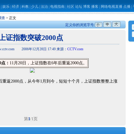
|
娱乐
|
经济
|
科教
|
少儿
|
法治
|
电视指南
|
社区
论坛
博客
播客
|
网络电视直播
点播
|
调查
> 正文
定义你的浏览字号:
上证指数突破2000点
cctv.com 2006年12月28日 17:49 来源：
CCTV.com
0点：
11月20日，上证指数在6年后重返2000点。
后重返2000点，从今年1月到今，短短十个月，上证指数整整上涨
第
1
/1页