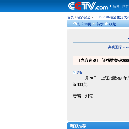
新闻
|
体育
首页
>
经济频道
>
CCTV2006经济生活大
打印本页
转发
收藏
央视国际 www.
[内容速览]
上证指数突破200
关闭
11月20日，上证指数在6年
近800点。
责编：刘琼
精彩推荐