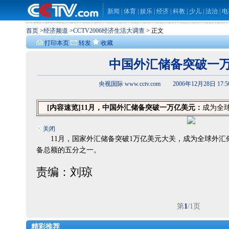
新闻
|
体育
|
娱乐
|
经济
|
科教
|
少儿
|
法治
|
电
首页
>
经济频道
>
CCTV2006经济生活大调查
> 正文
打印本页
转发
收藏
中国外汇储备突破一
央视国际 www.cctv.com 2006年12月28日 17:
[内容速览]
11月，中国外汇储备突破一万亿美元：
成为全
关闭
11月，国家外汇储备突破1万亿美元大关，成为全球外汇
备总额的五分之一。
责编：刘琼
第
1
/1页
精彩推荐