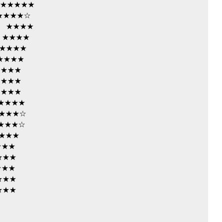
★★★★
★★☆
 ★★★★
★★★★
★★★★
★★★
★★★
★★★
★★★
★★★
★★★☆
★★☆
★★★
★★
★★
★★
★★
★★