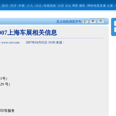
|
娱乐
|
经济
|
科教
|
少儿
|
法治
|
电视指南
|
社区
论坛
博客
播客
|
网络电视直播
点播
|
定义你的浏览字号:
007上海车展相关信息
ww.cctv.com 2007年04月02日 19:00 来源：
1号）
9 号）
印等服务