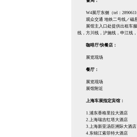
警局：
W4展厅东侧（tel：2890611
观众交通 地铁二号线／磁悬
展馆主入口处提供出租车服务
线，方川线，沪施线，申江线，9
咖啡厅/快餐店：
展览现场
餐厅：
展览现场
展馆附近
上海车展指定宾馆：
1.浦东香格里拉大酒店
2.上海瑞吉红塔大酒店
3.上海新亚汤臣洲际大酒店
4.东锦江索菲特大酒店 