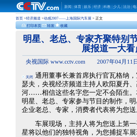
新闻
|
体育
|
娱乐
|
经济
|
科教
|
少儿
|
法治
|
电
首页
>
经济频道
>
动感2007――上海国际汽车展
> 正文
打印本页
转发
收藏
明星、老总、专家齐聚特别节
展报道一大看
央视国际 www.cctv.com 2007年04月11日
通用董事长兼首席执行官瓦格纳，宝
关闭
瑟夫，央视经济频道主持人欧阳夏丹、
河……相信这些名字您一定不会陌生。
明星、老总、专家参与节目的制作，明
企业老总、专家，消费者代表将为您送
车展现场，主持人将为您送上第一
星将以他们的独特视角，为您捕捉车展