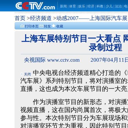
新闻
|
体育
|
娱乐
|
经济
|
科教
|
少儿
|
法治
|
电
首页
>
经济频道
>
动感2007――上海国际汽车展
打印本页
转发
收藏
上海车展特别节目一大看点 
录制过程
央视国际 www.cctv.com 2007年04月11日
中央电视台经济频道精心打造的《动感
关闭
汽车展》系列特别节目，将对演播室的
直播，这也成为本次车展节目的一大亮
作为演播室节目的新形态，对演播
视频直播，这在国内尚属首次，将极大
参与性。本次特别节目分为车展现场和
对演播室环节尤为重视，因此特别节目