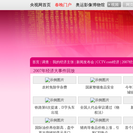
央视网首页
春晚门户
奥运影像博物馆
首页
|
调查：我的经济主张
|
新闻发布会
|
CCTV.com经济
|
200
2007年经济大事件回放
农村免除学杂费
国家整顿食品安全
今年
城
铁路第6次提速，D字头车
全国人代会审议通过《物
出现
权法》
国际油价再创新高，盘中
猪肉等食品价格上涨，引
首个
首次突破80美元关口
发CPI热点