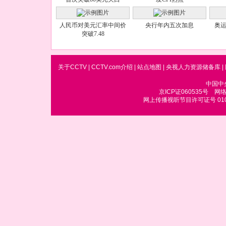
人民币对美元汇率中间价
央行年内五次加息
奥运
突破7.48
关于CCTV
|
CCTV.com介绍
|
站点地图
|
央视人力资源储备库
|
中国中
京ICP证060535号
网络文
网上传播视听节目许可证号 010