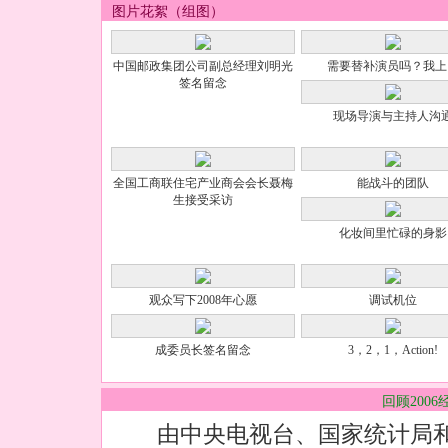
10、您对目前生活的感觉？
图片花絮（组图）
很幸福
比较幸福
一般
很不幸福
中国邮政集团公司副总经理刘明光
需要替补演员吗？我上
签名留念
11、您认为取得生活幸福最关键的是什么？
收入稳定
身体健康
社会关爱
现场导演与主持人沟
全国工商联住宅产业商会会长聂梅
能战斗的团队
生接受采访
化妆间里忙碌的身影
观众写下2008年心愿
调试机位
成委员长签名留念
3，2，1，Action!
回顾200
由中央电视台、国家统计局和中国