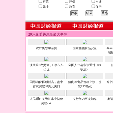
医院
环保
交通
就业
教育
住房
5、2007年您对哪种商品价格变化感受最深？
汽油
肉价
车价
药价
水电费
农资价格
2007最受关注经济大事件
6、2007年您基本生活之外最大的实际支出？
家电
汽车
医疗
农村免除学杂费
旅游
赡抚养
国家整顿食品安全
房产
今年
城
7、2008年您基本生活之外最大的计划支出？
家电
汽车
医疗
铁路第6次提速，D字头车
全国人代会审议通过《物
旅游
赡抚养
房产
出现
权法》
8、2008年您的收入预计比2007年？
国际油价再创新高，盘中
猪肉等食品价格上涨，引
首个
大幅增加
小幅增加
持平
首次突破80美元关口
发CPI热点
9、改革开放30年来，您最满意的是？
人民币对美元汇率中间价
央行年内五次加息
奥运
收入增加
住房改善
个人创业
突破7.48
环境保护
科技进步