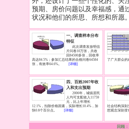
外，还设计了一些个性化的、关
预期、房价问题以及幸福感，通
状况和他们的所思、所想和所愿
一、调查样本分布
特征
此次调查发放明信
片问卷10万张，共收
回84500多张，回收率
高达84.5%；参加汇总结果的合格问卷64584
了广大群众的
张，有效率64.6%。
[详细]
四、百姓2007年收
入和支出预期
2006年，城镇居民
人均可支配收入11759
元，比上年增长
12.1%，扣除价格因素，实际增长10.4%，加
社会结构深刻
快0.8个百分点。
[详细]
想观念深
回顾：