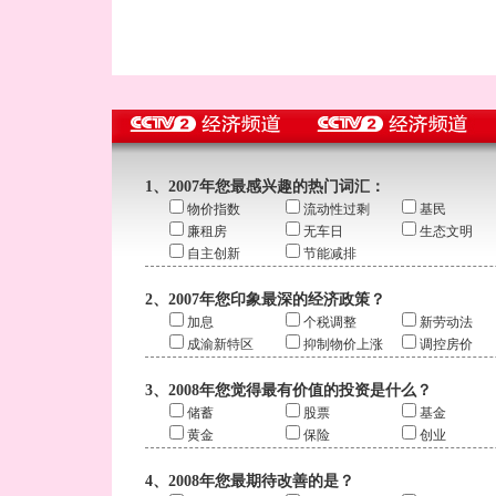
1、2007年您最感兴趣的热门词汇：
物价指数
流动性过剩
基民
廉租房
无车日
生态文明
自主创新
节能减排
2、2007年您印象最深的经济政策？
加息
个税调整
新劳动法
成渝新特区
抑制物价上涨
调控房价
3、2008年您觉得最有价值的投资是什么？
储蓄
股票
基金
黄金
保险
创业
4、2008年您最期待改善的是？