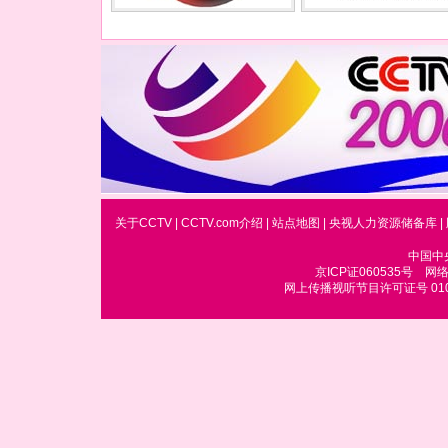
关于CCTV
|
CCTV.com介绍
|
站点地图
|
央视人力资源储备库
|
中国中
京ICP证060535号
网络文
网上传播视听节目许可证号 010