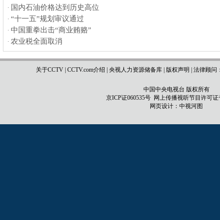
国内石油价格达到历史高位
·
“十一五”规划审议通过
·
中国重拳出击“商业贿赂”
·
农业税全面取消
·
关于CCTV
|
CCTV.com介绍
|
央视人力资源储备库
|
版权声明
|
法律顾问
中国中央电视台 版权所有
京ICP证060535号
网上传播视听节目许可证号 0
网页设计：
中视河图