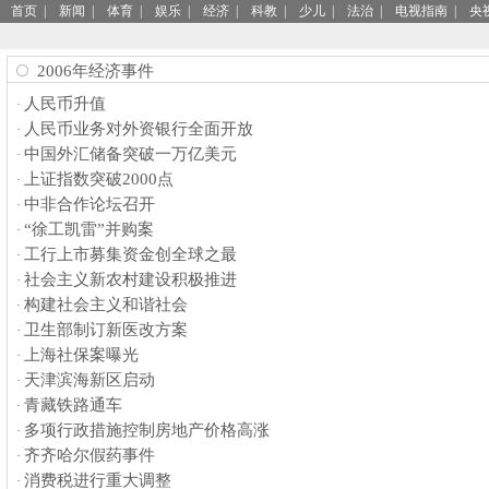
首页
|
新闻
|
体育
|
娱乐
|
经济
|
科教
|
少儿
|
法治
|
电视指南
|
央
2006年经济事件
人民币升值
·
人民币业务对外资银行全面开放
·
中国外汇储备突破一万亿美元
·
上证指数突破2000点
·
中非合作论坛召开
·
“徐工凯雷”并购案
·
工行上市募集资金创全球之最
·
社会主义新农村建设积极推进
·
构建社会主义和谐社会
·
卫生部制订新医改方案
·
上海社保案曝光
·
天津滨海新区启动
·
青藏铁路通车
·
多项行政措施控制房地产价格高涨
·
齐齐哈尔假药事件
·
消费税进行重大调整
·