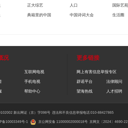
然
正大综艺
人口
国际艺
眼
典籍里的中国
中国诗词大会
生活圈
概况
更多链接
互联网电视
网上有害信息举报专区
音
手机电视
辟谣平台
法律顾问
媒
帮助中心
望海热线
人才招聘
02002 新出网证（京）字098号
违法和不良信息举报电话:010-88427865
P备10003349号-1
京公网安备 11000002000018号
京网文〔2024〕4690-2