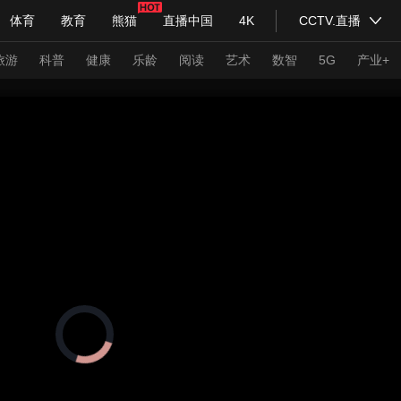
体育
教育
熊猫
直播中国
4K
CCTV.直播
式妙语
主持人
下载央视影音
热解读
天天学习
旅游
科普
健康
乐龄
阅读
艺术
数智
5G
产业+
纪录片网
国家大剧院
大型活动
科技
法治
文娱
人物
公益
图片
习式妙语
央视快评
央视网评
光华锐评
锋面
频道
VR/AR
4K专区
全景新闻
请入列
人生第一次
人生第二次
正
在
年冬奥会
CBA
NBA
中超
国足
国际足球
网球
综
加
载
体育江湖
文化体育
视
冰雪道路
足球道路
频