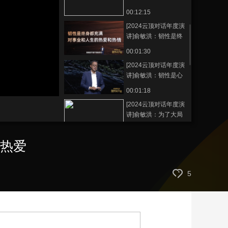
之心，始终对生命和
00:12:15
艺术
汽车
数智
5G
产业+
生活充满热爱
[2024云顶对话年度演
时尚
天气
才艺
网展
央央好物
讲]俞敏洪：韧性是终
身都充满对事业和人
00:01:30
生的热爱和热情
[2024云顶对话年度演
讲]俞敏洪：韧性是心
中无敌才会天下无敌
静
00:01:18
音
(m)
[2024云顶对话年度演
讲]俞敏洪：为了大局
着想，为了最终胜
00:00:50
利，是可以受委屈、
满热爱
[2024云顶对话年度演
让步和包容的
讲]俞敏洪：韧性是不
怕失败，百折不挠，
00:00:35
5
相信未来
[2024云顶对话年度演
讲]俞敏洪：人生没有
失败，只有在成功前
00:00:53
的努力
[2024云顶对话年度演