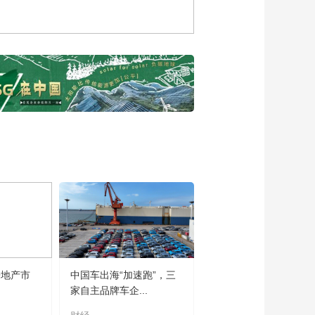
讲]董明珠：韧性是挑
战 是脚踏实地
00:01:06
[2024云顶对话年度演
讲]董明珠：韧性是坚
守责任 为社会做出贡
00:00:59
献
[2024云顶对话年度演
讲]董明珠：韧性在于
情怀 让世界爱上中国
00:01:41
造
[2024云顶对话年度演
讲]董明珠：最大的韧
性是挑战自己 坚持自
00:01:08
主
[2024云顶对话年度演
讲]董明珠：韧性的和
谐是斗争出来的
00:01:15
聆听榜样声音，感受
房地产市
中国车出海“加速跑”，三
韧性力量 2024云顶对
家自主品牌车企...
话年度演讲预热片
00:00:51