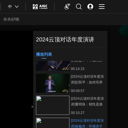
00:12:38
中
[2024云顶对话年度演
讲]夏伯渝：韧性的力
央央好物
量 在于不断挑战自我
00:11:15
[2024云顶对话年度演
讲]王义遒：教育的意
2024云顶对话年度演讲
[2024云顶对话年
正在播放
义不仅在于传授知识
00:09:50
度演讲]俞敏洪：怀揣赤子之
更在于精神传承
心，始终对生命和生活充满热
播放列表
[2024云顶对话年度演
收藏
爱
讲]黄益平：中国经济
的韧性 来自辛勤劳动
00:14:15
与创新
[2024云顶对话年度演
讲]彭凯平：如何培养
韧性心理
00:09:57
[2024云顶对话年度演
讲]董明珠：韧性是挑
战 是脚踏实地
合体育
亚冬会
00:10:27
[2024云顶对话年度演
讲]俞敏洪：怀揣赤子