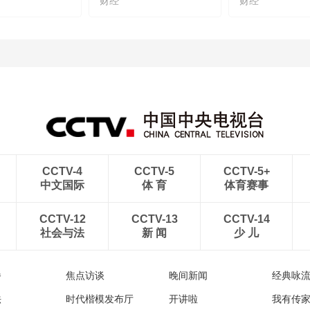
财经
财经
CCTV-4
CCTV-5
CCTV-5+
中文国际
体 育
体育赛事
CCTV-12
CCTV-13
CCTV-14
社会与法
新 闻
少 儿
播
焦点访谈
晚间新闻
经典咏
法
时代楷模发布厅
开讲啦
我有传