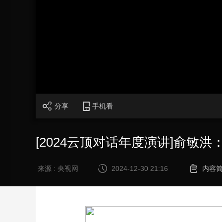
财经
教育
乡村振兴
生态环境
一带一路
大国智造
大国展会
大国保险
云顶对话
加
载
/
完
成
:
CCTV.节目官网
直播
节目单
栏目
片库
0%
分享
手机看
[2024云顶对话年度演讲]俞
来源 : 央视网
2024-12-30 21:16
内容