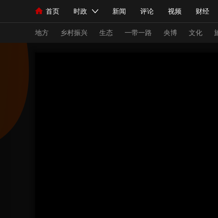
首页
时政
新闻
评论
视频
财经
人民领袖习近平
直播
海外频道
片库
iPanda
栏目大全
联播+
English
中国领导人
节目单
Монгол
听音
央视快评
微视频
习
地方
乡村振兴
生态
一带一路
央博
文化
总台春晚
网络春晚
共产党员网
秧纪录
新闻
国内
国际
评论
经济
军事
人民领袖习近平
联播+
热解读
天天学习
视频
小央视频
小央直播
直播中国
熊猫
现场
前线
比划
快看
蓝海中国
新兵
体育
直播
竞猜
2026年世界杯
2026
VIP会员
CCTV奥林匹克频道
生活体育大会