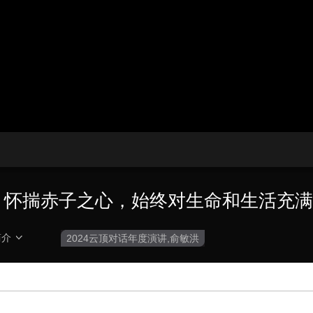
播
放
央博
非遗
文化
旅游
科普
健康
乐龄
阅读
器。
云起
超级工厂
智敬中国
全民健康
颜选攻略
海洋
播
画
设
放
质
置
热播榜
总台企业白名单
速
度
敏洪：怀揣赤子之心，始终对生命和生活充
简介
2024云顶对话年度演讲,俞敏洪