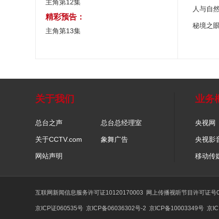
主角第12集
人与自
精彩预告：
秘境之
主角第13集
关于我们
业务
总台之声
总台总经理室
央视网
关于CCTV.com
象舞广告
央视影
网站声明
移动传
互联网新闻信息服务许可证10120170003
网上传播视听节目许可证号01
京ICP证060535号
京ICP备06036302号-2
京ICP备10003349号
京IC