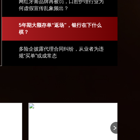
网红牙膏品牌再被罚，口腔护理行业为
何虚假宣传乱象频出？
艺术
汽车
数智
5G
产业+
时尚
天气
才艺
网展
央央好物
5年期大额存单“返场”，银行在下什么
棋？
多险企披露代理合同纠纷，从业者为违
规“买单”或成常态