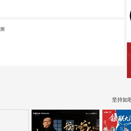
测
坚持如