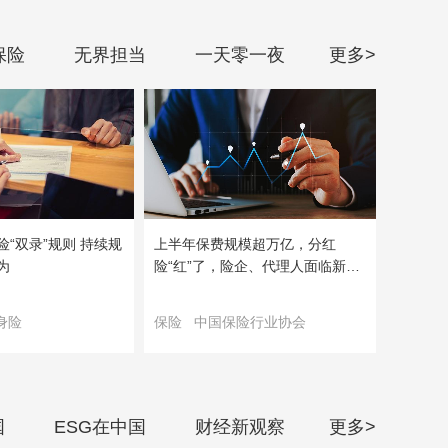
保险
无界担当
一天零一夜
更多>
“双录”规则 持续规
上半年保费规模超万亿，分红
为
险“红”了，险企、代理人面临新考
验
身险
保险
中国保险行业协会
国
ESG在中国
财经新观察
更多>