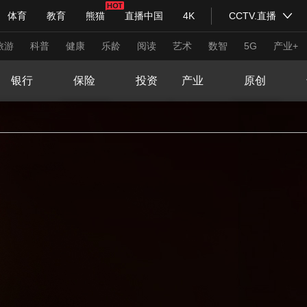
领跑中国
云顶新势界
金融新解
一天零一夜
体育
教育
熊猫
直播中国
4K
CCTV.直播
式妙语
主持人
下载央视影音
热解读
天天学习
标杆工厂
财经新观察
金融普惠中国
无界担当
旅游
科普
健康
乐龄
阅读
艺术
数智
5G
产业+
一站一探
不凡之路
银行服务国家
中国首届
战略展播
保险大会
看见中国智造力
风起博鳌
银行
保险
投资
产业
原创
纪录片网
国家大剧院
大型活动
科技
法治
文娱
人物
公益
图片
习式妙语
央视快评
央视网评
光华锐评
锋面
频道
VR/AR
4K专区
全景新闻
请入列
人生第一次
人生第二次
年冬奥会
CBA
NBA
中超
国足
国际足球
网球
综
体育江湖
文化体育
冰雪道路
足球道路