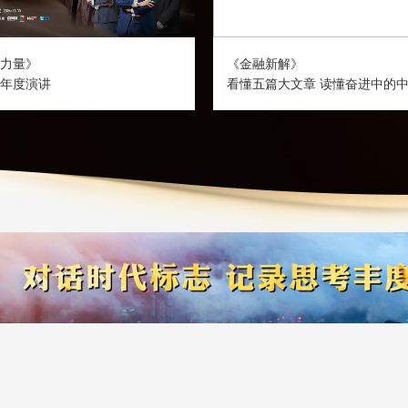
力量》
《金融新解》
年度演讲
看懂五篇大文章 读懂奋进中的