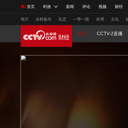
首页
时政
新闻
评论
视频
财经
人民领袖习近平
直播
海外频道
片库
iPanda
栏目大全
联播+
English
中国领导人
节目单
Монгол
听音
央视快评
微视频
习
地方
乡村振兴
生态
一带一路
央博
文化
首页
CCTV-2直播
总台春晚
网络春晚
共产党员网
秧纪录
新闻
国内
国际
评论
经济
军事
人民领袖习近平
联播+
热解读
天天学习
视频
小央视频
小央直播
直播中国
熊猫
现场
前线
比划
快看
蓝海中国
新兵
体育
直播
竞猜
2026年世界杯
2026
VIP会员
CCTV奥林匹克频道
生活体育大会