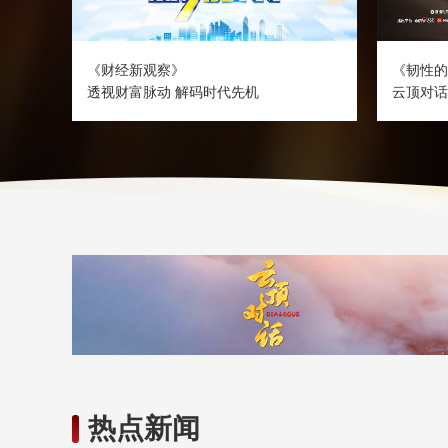
《财经新观察》
《韧性的
透视财富脉动 解码时代先机
云顶对话
热点新闻