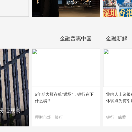
金融普惠中国
金融新解
5年期大额存单“返场”，银行在下
业内人士谈银
什么棋？
休试点为何引
业务违规高
理财市场
银行
银行
储蓄