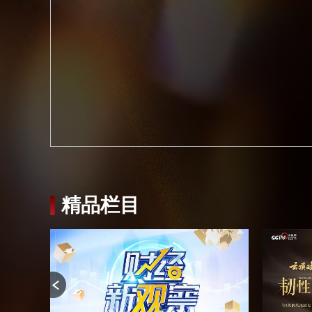
财经
教育
乡村振兴
生态环境
一带一路
大国智造
大国展会
大国保险
云顶对话
CCTV.节目官网
直播
节目单
栏目
片库
精品栏目