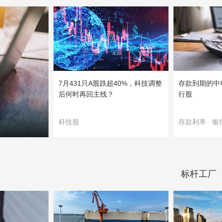
7月431只A股跌超40%，科技调整
存款到期的中
后何时再回主线？
行股
科技股
存款利率
银
标杆工厂