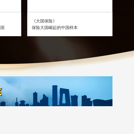
《大国保险》
《E
中国
保险大国崛起的中国样本
看见