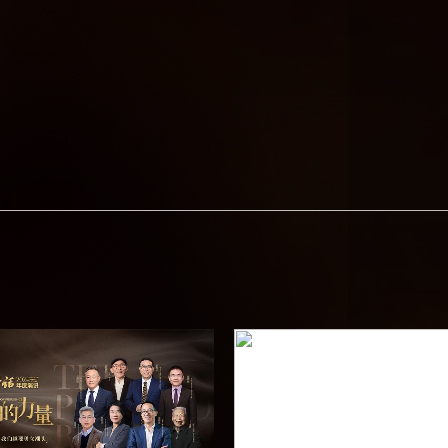
央博
非遗
文化
旅游
科普
健康
乐龄
阅读
云起
超级工厂
智敬中国
全民健康
颜选攻略
海洋
热播榜
总台企业白名单