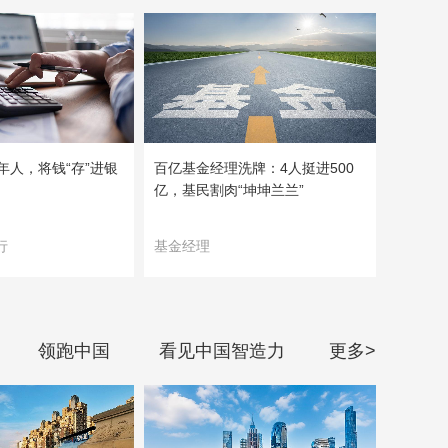
年人，将钱“存”进银
百亿基金经理洗牌：4人挺进500
亿，基民割肉“坤坤兰兰”
行
基金经理
领跑中国
看见中国智造力
更多>