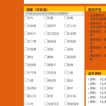
调查（可多选）
媒体声音
下列民间运动项目你哪些玩得最棒？
总决赛快讯
空竹
陀螺
街舞
主席为冠军
晋级快讯：
太极拳
滚铁环
打沙包
名单全部产
晋级快讯：夫
荡秋千
花式篮球
肚皮舞
级
晋级快讯：
拉丁舞
健美操
呼啦圈
念
晋级快讯：阿
印度舞
滑板
滚轴
级
晋级快讯：
舞龙
舞狮
踩高跷
级
扭秧歌
踢毽子
跳绳
乒乓球
羽毛球
飞盘
选手资料
资料：《七
飞镖
跳皮筋
跳远
资料：《七
投绣球
摔跤
爬杆
资料：《七
资料：《七
跳山羊
射箭
丢手绢
资料：《七
资料：《七
斗鸡
顶瓮竞走
弹玻璃球