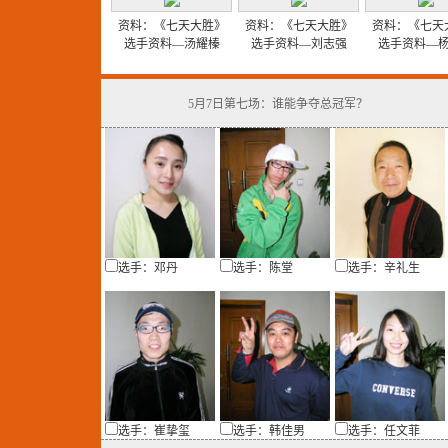
资料：《七天大胜》
资料：《七天大胜》
资料：《七天
选手资料—汤耀榛
选手资料—刘志强
选手资料—
5月7日第七场：谁能争夺总冠军？
选手：邓丹
选手：陈堂
选手：辛礼生
选手：崔挚玺
选手：韩佳男
选手：任文菲