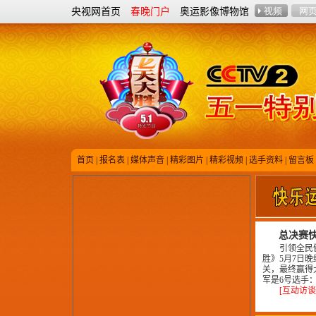
央视网首页
春晚门户
奥运影像博物馆
首页
|
报名表
|
媒体声音
|
精彩图片
|
精彩视频
|
选手资料
|
留言板
总决赛
引领全民健
胜》5月7日
关，最终赢得
军是6号选手
[互动访谈