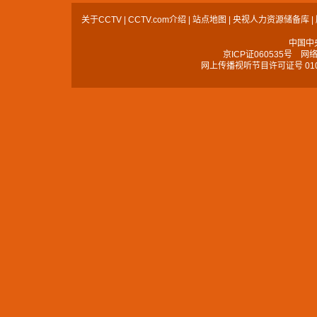
关于CCTV
|
CCTV.com介绍
|
站点地图
|
央视人力资源储备库
|
中国中
京ICP证060535号
网络文
网上传播视听节目许可证号 010