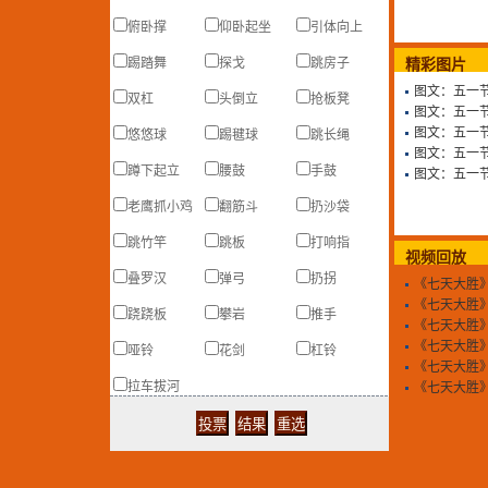
俯卧撑
仰卧起坐
引体向上
踢踏舞
探戈
跳房子
精彩图片
图文：五一
双杠
头倒立
抢板凳
图文：五一
图文：五一
悠悠球
踢毽球
跳长绳
图文：五一
蹲下起立
腰鼓
手鼓
图文：五一
老鹰抓小鸡
翻筋斗
扔沙袋
跳竹竿
跳板
打响指
视频回放
叠罗汉
弹弓
扔拐
《七天大胜
《七天大胜
跷跷板
攀岩
推手
《七天大胜
《七天大胜
哑铃
花剑
杠铃
《七天大胜
拉车拔河
《七天大胜